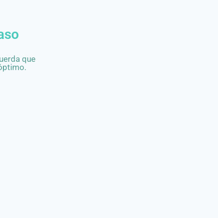
paso
cuerda que
óptimo.