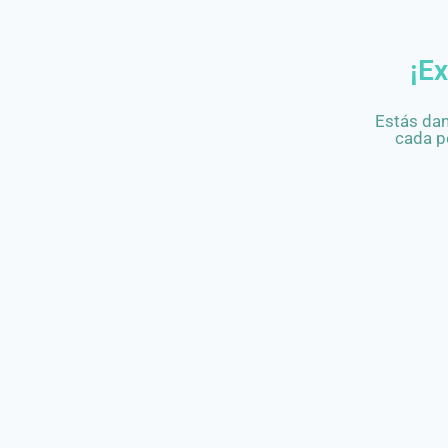
¡Ex
Estás dan
cada p